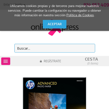
914 952 409
Enlace rápido
Utilizamos cookies propias y de terceros para mejorar nuestros
servicios. Puede cambiar la configuración su navegador u obtener
más información en nuestra sección
Política de Cookies
.
CESTA
REGÍSTRATE
(0 ítems)
OUTLET
CONSUMIBLES
INFORMÁTICA
MATERIAL DE OFICINA
ACCESORIOS