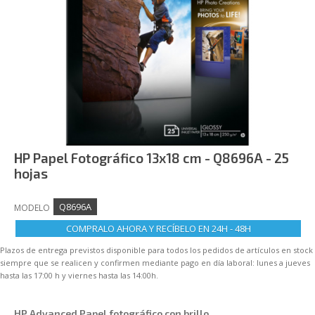
IMPRESIÓN GESTIONADA
NOVEDADES
BLOG
HP Papel Fotográfico 13x18 cm - Q8696A - 25
hojas
Q8696A
MODELO
COMPRALO AHORA Y RECÍBELO EN 24H - 48H
Plazos de entrega previstos disponible para todos los pedidos de artículos en stock
siempre que se realicen y confirmen mediante pago en día laboral: lunes a jueves
hasta las 17:00 h y viernes hasta las 14:00h.
HP Advanced Papel fotográfico con brillo