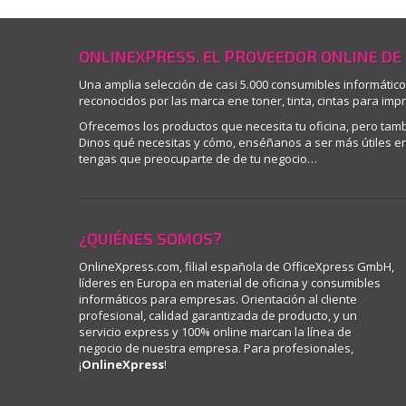
ONLINEXPRESS. EL PROVEEDOR ONLINE DE
Una amplia selección de casi 5.000 consumibles informátic
reconocidos por las marca ene toner, tinta, cintas para imp
Ofrecemos los productos que necesita tu oficina, pero ta
Dinos qué necesitas y cómo, enséñanos a ser más útiles en 
tengas que preocuparte de de tu negocio…
¿QUIÉNES SOMOS?
OnlineXpress.com, filial española de OfficeXpress GmbH,
líderes en Europa en material de oficina y consumibles
informáticos para empresas. Orientación al cliente
profesional, calidad garantizada de producto, y un
servicio express y 100% online marcan la línea de
negocio de nuestra empresa. Para profesionales,
¡
OnlineXpress
!