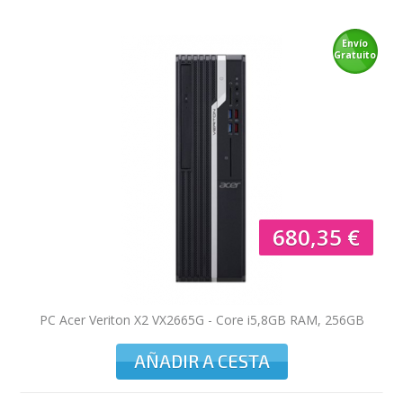
IMPRESIÓN GESTIONADA
Envío
Gratuito
NOVEDADES
BLOG
680,35 €
PC Acer Veriton X2 VX2665G - Core i5,8GB RAM, 256GB
SSD
AÑADIR A CESTA