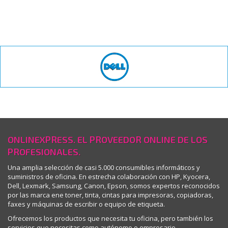
IMPRESIÓN GESTIONADA
NOVEDADES
BLOG
ONLINEXPRESS. EL PROVEEDOR ONLINE DE LOS
PROFESIONALES.
Una amplia selección de casi 5.000 consumibles informáticos y
suministros de oficina. En estrecha colaboración con HP, Kyocera,
Dell, Lexmark, Samsung, Canon, Epson, somos expertos reconocidos
por las marca ene toner, tinta, cintas para impresoras, copiadoras,
faxes y máquinas de escribir o equipo de etiqueta.
Ofrecemos los productos que necesita tu oficina, pero también los
servicios que necesitas como autónomo o empresario.