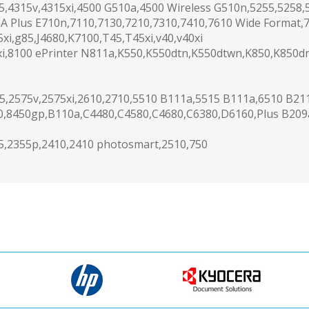
15,4315v,4315xi,4500 G510a,4500 Wireless G510n,5255,5258
A Plus E710n,7110,7130,7210,7310,7410,7610 Wide Format,
xi,g85,J4680,K7100,T45,T45xi,v40,v40xi
xi,8100 ePrinter N811a,K550,K550dtn,K550dtwn,K850,K850d
5,2575v,2575xi,2610,2710,5510 B111a,5515 B111a,6510 B21
0,8450gp,B110a,C4480,C4580,C4680,C6380,D6160,Plus B209
55,2355p,2410,2410 photosmart,2510,750