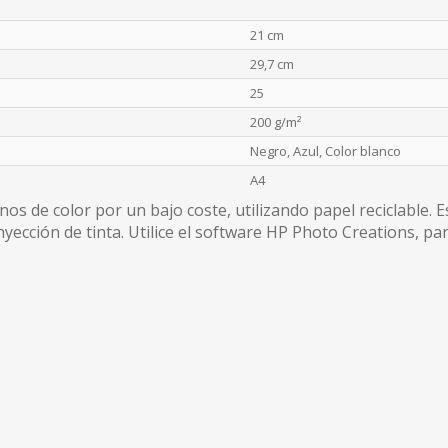
21 cm
29,7 cm
25
200 g/m²
Negro, Azul, Color blanco
A4
os de color por un bajo coste, utilizando papel reciclable. 
yección de tinta. Utilice el software HP Photo Creations, pa