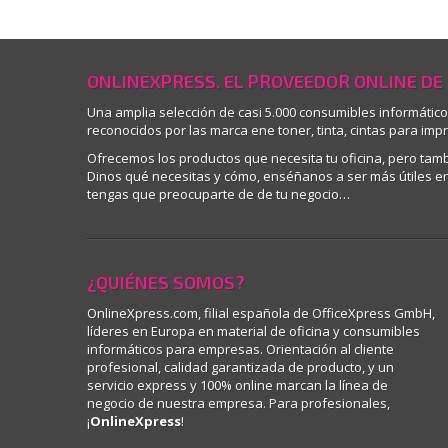
ONLINEXPRESS. EL PROVEEDOR ONLINE DE
Una amplia selección de casi 5.000 consumibles informátic
reconocidos por las marca ene toner, tinta, cintas para imp
Ofrecemos los productos que necesita tu oficina, pero ta
Dinos qué necesitas y cómo, enséñanos a ser más útiles en 
tengas que preocuparte de de tu negocio…
¿QUIÉNES SOMOS?
OnlineXpress.com, filial española de OfficeXpress GmbH,
líderes en Europa en material de oficina y consumibles
informáticos para empresas. Orientación al cliente
profesional, calidad garantizada de producto, y un
servicio express y 100% online marcan la línea de
negocio de nuestra empresa. Para profesionales,
¡
OnlineXpress
!