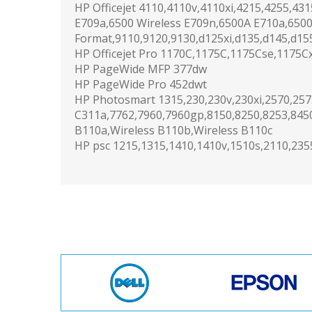
HP Officejet 4110,4110v,4110xi,4215,4255,43
E709a,6500 Wireless E709n,6500A E710a,6500
Format,9110,9120,9130,d125xi,d135,d145,d155
HP Officejet Pro 1170C,1175C,1175Cse,1175C
HP PageWide MFP 377dw
HP PageWide Pro 452dwt
HP Photosmart 1315,230,230v,230xi,2570,257
C311a,7762,7960,7960gp,8150,8250,8253,845
B110a,Wireless B110b,Wireless B110c
HP psc 1215,1315,1410,1410v,1510s,2110,23