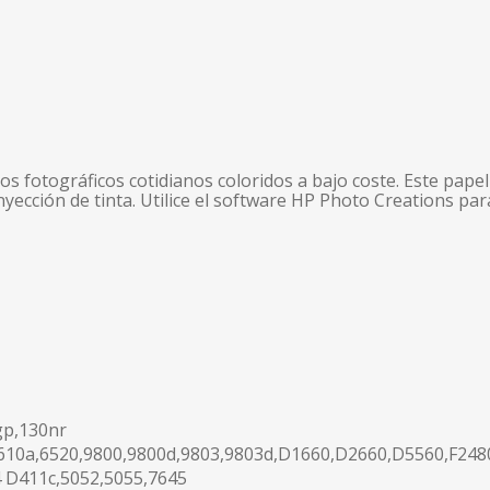
s fotográficos cotidianos coloridos a bajo coste. Este papel 
nyección de tinta. Utilice el software HP Photo Creations par
gp,130nr
J610a,6520,9800,9800d,9803,9803d,D1660,D2660,D5560,F248
 D411c,5052,5055,7645