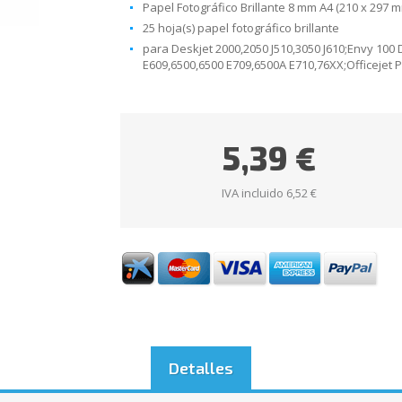
Papel Fotográfico Brillante 8 mm A4 (210 x 297 
25 hoja(s) papel fotográfico brillante
para D
eskjet 2000,2050 J510,3050 J610;Envy 100
E609,6500,6500 E709,6500A E710,76XX;Officejet 
5,39 €
IVA incluido 6,52 €
Detalles