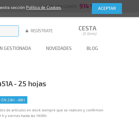
914 952 409
ATENCIÓN CLIENTE
nuestra sección
Política de Cookies
.
CESTA
REGÍSTRATE
(0 ítems)
N GESTIONADA
NOVEDADES
BLOG
51A - 25 hojas
EN 24H - 48H
idos de artículos en stock siempre que se realicen y confirmen
 h y viernes hasta las 14:00h.