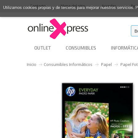
Contacto
Mapa del sitio
Acceder
Reg
Utilizamos cookies propias y de terceros para mejorar nuestros servicios.
OUTLET
CONSUMIBLES
INFORMÁTIC
Inicio
Consumibles Informáticos
Papel
Papel Fot