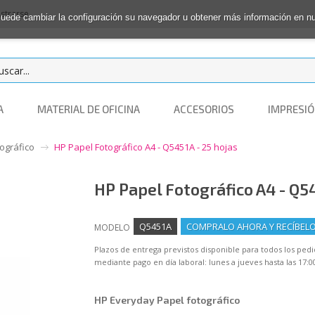
istrarse
 Puede cambiar la configuración su navegador u obtener más información en 
A
MATERIAL DE OFICINA
ACCESORIOS
IMPRESIÓ
ográfico
HP Papel Fotográfico A4 - Q5451A - 25 hojas
HP Papel Fotográfico A4 - Q54
Q5451A
COMPRALO AHORA Y RECÍBELO 
MODELO
Plazos de entrega previstos disponible para todos los ped
mediante pago en día laboral: lunes a jueves hasta las 17:00
HP Everyday Papel fotográfico