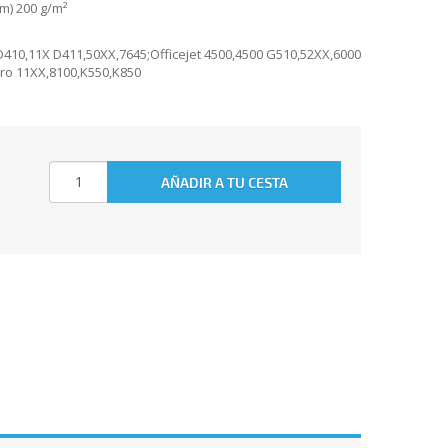
mm) 200 g/m²
 D410,11X D411,50XX,7645;Officejet 4500,4500 G510,52XX,6000
Pro 11XX,8100,K550,K850