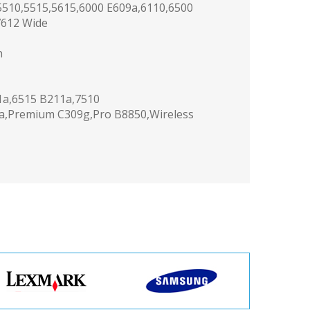
,5510,5515,5615,6000 E609a,6110,6500
7612 Wide
n
1a,6515 B211a,7510
a,Premium C309g,Pro B8850,Wireless