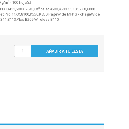
 g/m² - 100 hoja(s)
,11X D411,50XX,7645;Officejet 4500,4500 G510,52XX,6000
cejet Pro 11XX,8100,K550,K850;PageWide MFP 377;PageWide
311,B110,Plus B209,Wireless B110