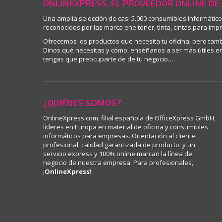
ONLINEXPRESS. EL PROVEEDOR ONLINE DE
Una amplia selección de casi 5.000 consumibles informátic
reconocidos por las marca ene toner, tinta, cintas para imp
Ofrecemos los productos que necesita tu oficina, pero ta
Dinos qué necesitas y cómo, enséñanos a ser más útiles en 
tengas que preocuparte de de tu negocio…
¿QUIÉNES SOMOS?
OnlineXpress.com, filial española de OfficeXpress GmbH,
líderes en Europa en material de oficina y consumibles
informáticos para empresas. Orientación al cliente
profesional, calidad garantizada de producto, y un
servicio express y 100% online marcan la línea de
negocio de nuestra empresa. Para profesionales,
¡
OnlineXpress
!