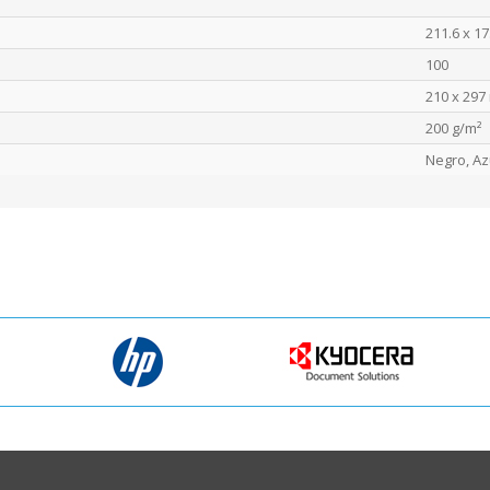
211.6 x 1
100
210 x 29
200 g/m²
Negro, Az