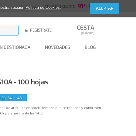
914 952 409
ATENCIÓN CLIENTE
nuestra sección
Política de Cookies
.
CESTA
REGÍSTRATE
(0 ítems)
N GESTIONADA
NOVEDADES
BLOG
10A - 100 hojas
EN 24H - 48H
idos de artículos en stock siempre que se realicen y confirmen
 h y viernes hasta las 14:00h.