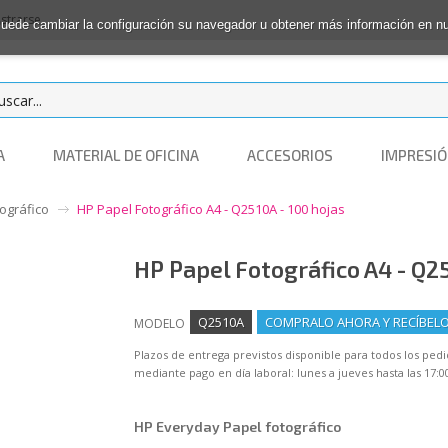
istrarse
 Puede cambiar la configuración su navegador u obtener más información en 
A
MATERIAL DE OFICINA
ACCESORIOS
IMPRESIÓ
ográfico
HP Papel Fotográfico A4 - Q2510A - 100 hojas
HP Papel Fotográfico A4 - Q25
Q2510A
COMPRALO AHORA Y RECÍBELO 
MODELO
Plazos de entrega previstos disponible para todos los ped
mediante pago en día laboral: lunes a jueves hasta las 17:00
HP Everyday Papel fotográfico