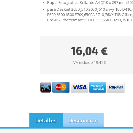
Papel Fotográfico Brillante A4 (210 x 297 mm) 200
para D
eskjet 2050 J510,3050 J610;Envy 100 D410
E609,6500,6500 E709,6500A E710,76XX,T65;Offi
Pro 452;Photosmart 55XX B111,65XX B211,7510 C
16,04 €
IVA incluido 19,41 €
Detalles
Descripción