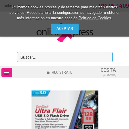
914 952 409
Enlace rápido
Utilizamos cookies propias y de terceros para mejorar nuestros
servicios. Puede cambiar la configuración su navegador u obtener
más información en nuestra sección
Política de Cookies
.
CESTA
REGÍSTRATE
(0 ítems)
OUTLET
CONSUMIBLES
INFORMÁTICA
MATERIAL DE OFICINA
ACCESORIOS