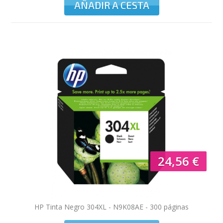
AÑADIR A CESTA
TO
24,56 €
HP Tinta Negro 304XL - N9K08AE - 300 páginas