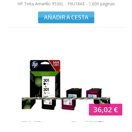
HP Tinta Amarillo 953XL - F6U18AE - 1.600 páginas
AÑADIR A CESTA
36,02 €