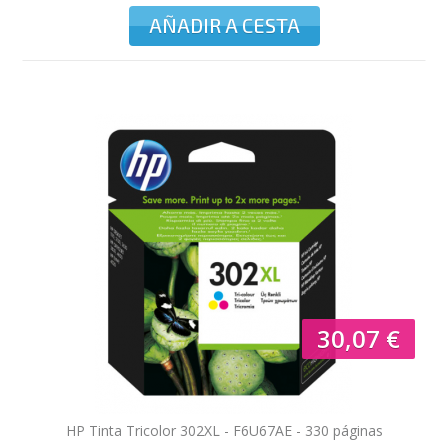
AÑADIR A CESTA
30,07 €
HP Tinta Tricolor 302XL - F6U67AE - 330 páginas