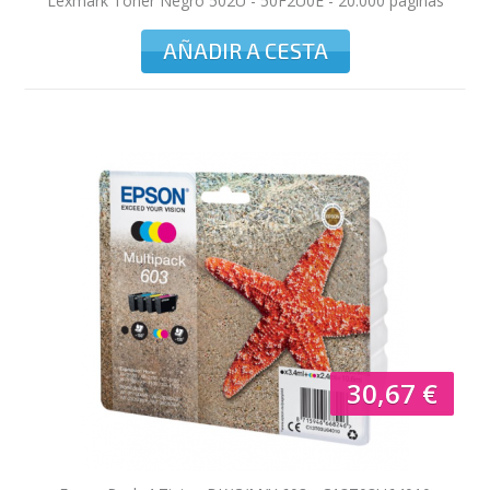
Lexmark Tóner Negro 502U - 50F2U0E - 20.000 páginas
AÑADIR A CESTA
30,67 €