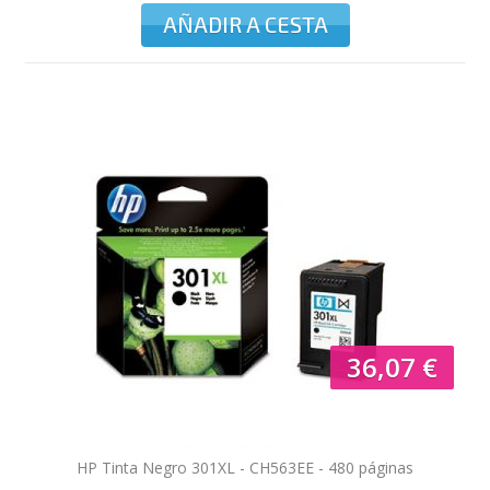
AÑADIR A CESTA
36,07 €
HP Tinta Negro 301XL - CH563EE - 480 páginas