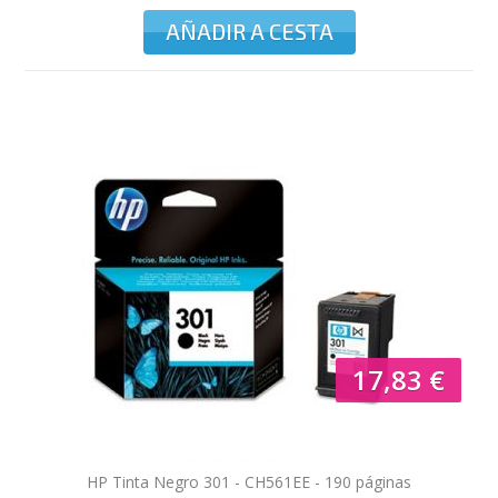
AÑADIR A CESTA
17,83 €
HP Tinta Negro 301 - CH561EE - 190 páginas