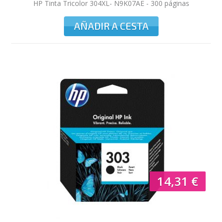
HP Tinta Tricolor 304XL- N9K07AE - 300 páginas
AÑADIR A CESTA
14,31 €