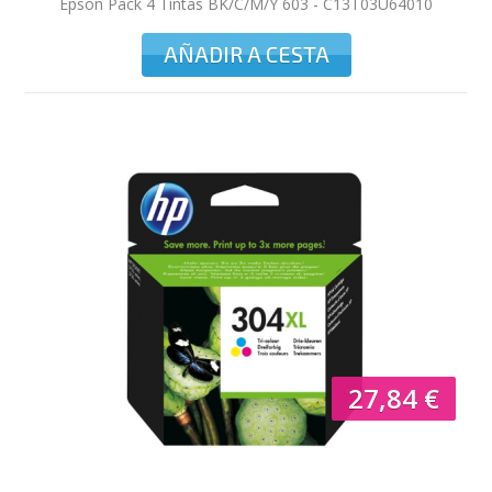
Epson Pack 4 Tintas BK/C/M/Y 603 - C13T03U64010
AÑADIR A CESTA
27,84 €