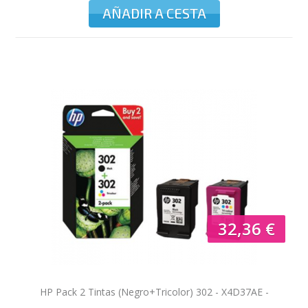
AÑADIR A CESTA
32,36 €
HP Pack 2 Tintas (Negro+Tricolor) 302 - X4D37AE -
190/165 pag. mono/color