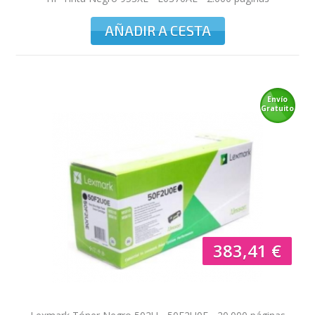
AÑADIR A CESTA
Envío
Gratuito
383,41 €