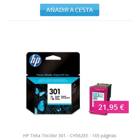
AÑADIR A CESTA
21,95 €
HP Tinta Tricolor 301 - CH562EE - 165 páginas