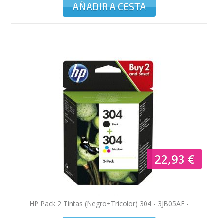
AÑADIR A CESTA
22,93 €
HP Pack 2 Tintas (Negro+Tricolor) 304 - 3JB05AE -
120/100 pag. mono/color