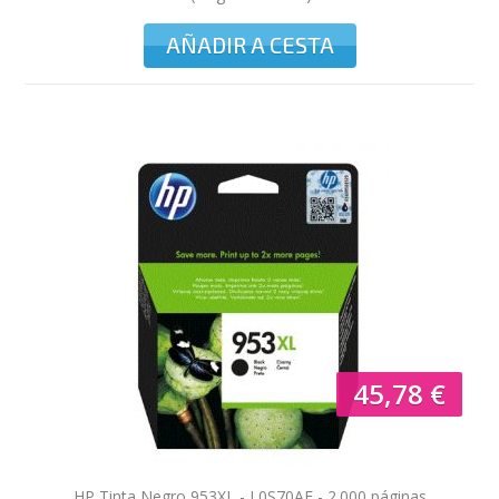
200/165 pag. mono/color
AÑADIR A CESTA
45,78 €
HP Tinta Negro 953XL - L0S70AE - 2.000 páginas