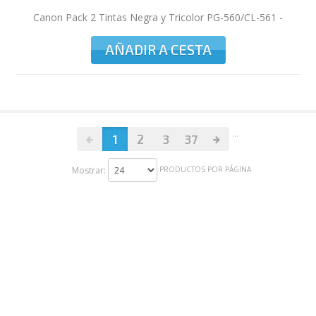
Canon Pack 2 Tintas Negra y Tricolor PG-560/CL-561 -
3713C006 - 180 págians
AÑADIR A CESTA
...
1
2
3
37
Mostrar:
PRODUCTOS POR PÁGINA