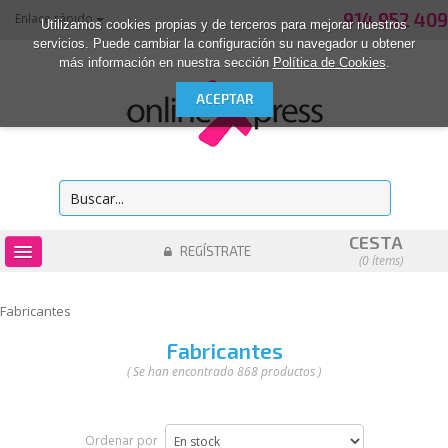
914 952 409
Enlace rápido
Utilizamos cookies propias y de terceros para mejorar nuestros
servicios. Puede cambiar la configuración su navegador u obtener
más información en nuestra sección
Política de Cookies
.
CESTA
REGÍSTRATE
(0 ítems)
OUTLET
Fabricantes
CONSUMIBLES
Fabricantes
INFORMÁTICA
( Se han encontrado 868 productos )
MATERIAL DE OFICINA
ACCESORIOS
Ordenar por