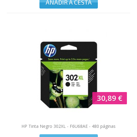
AÑADIR A CESTA
30,89 €
HP Tinta Negro 302XL - F6U68AE - 480 páginas