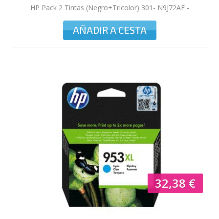
HP Pack 2 Tintas (Negro+Tricolor) 301- N9J72AE -
190/165 pag. mono/color
AÑADIR A CESTA
32,38 €